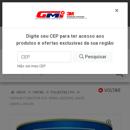
LOJA VIRTUAL EXCLUSIVA PARA
×
ATENDIMENTO DENTRO DO ESTADO DE
MINAS GERAIS.
Digite seu CEP para ter acesso aos
Baixe já nosso APP
produtos e ofertas exclusivas da sua região
0
Pesquisar
Não sei meu CEP
VOLTAR
INÍCIO
TINTAS
POLIESTER | PU
TINTA AUTOMOTIVA POL 900ML LAZZURIL CINZA
URANO LISA VW