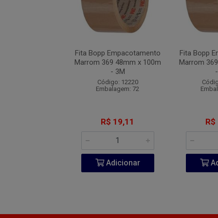
p Empacotamento
Fita Bopp Empacotamento
Fita Bopp 
369 48mm x 100m
Marrom 369 48mm x 100m
Marrom 36
- 3M
- 3M
digo: 12220
Código: 12220
Códig
balagem: 72
Embalagem: 72
Embal
R$ 19,11
R$ 19,11
R$
Adicionar
Adicionar
Ad