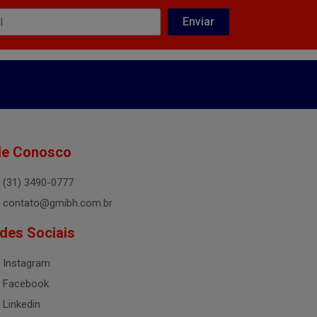
le Conosco
(31) 3490-0777
contato@gmibh.com.br
des Sociais
Instagram
Facebook
Linkedin