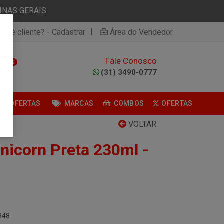
NAS GERAIS.
|
ão é cliente? - Cadastrar
Área do Vendedor
Fale Conosco
0
(31) 3490-0777
OFERTAS
MARCAS
COMBOS
OFERTAS
VOLTAR
Unicorn Preta 230ml -
848