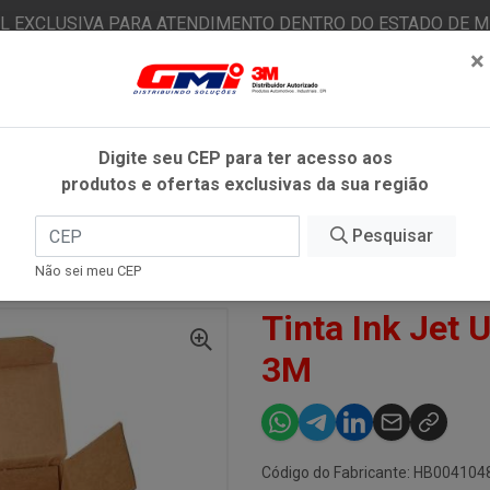
AL EXCLUSIVA PARA ATENDIMENTO DENTRO DO ESTADO DE MI
×
|
Já é cliente? - Entrar
N
Digite seu CEP para ter acesso aos
produtos e ofertas exclusivas da sua região
O
FITAS ADESIVAS
EPI
ESTÉTICA AUTOMOTIVA
Pesquisar
Não sei meu CEP
AS BOPP
TINTA INK JET UNICORN PRETA 230ML - 3M
Tinta Ink Jet 
3M
Código do Fabricante: HB004104