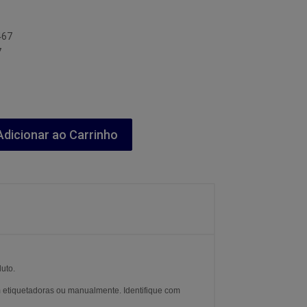
467
7
dicionar ao Carrinho
duto.
 etiquetadoras ou manualmente. Identifique com