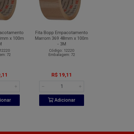
pacotamento
Fita Bopp Empacotamento
Fita Bopp Empa
8mm x 100m
Marrom 369 48mm x 100m
Marrom 369 48m
M
- 3M
- 3M
 12220
Código: 12220
Código: 12
em: 72
Embalagem: 72
Embalagem:
,11
R$ 19,11
R$ 19,1
ionar
Adicionar
Adicio