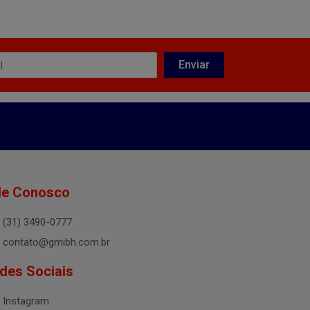
le Conosco
(31) 3490-0777
contato@gmibh.com.br
des Sociais
Instagram