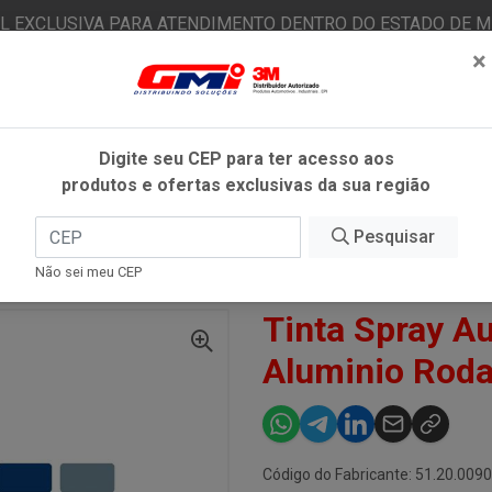
AL EXCLUSIVA PARA ATENDIMENTO DENTRO DO ESTADO DE MI
×
|
Já é cliente? - Entrar
N
Digite seu CEP para ter acesso aos
produtos e ofertas exclusivas da sua região
O
FITAS ADESIVAS
EPI
ESTÉTICA AUTOMOTIVA
Pesquisar
Não sei meu CEP
 AUTOMOTIVO 300ML ALUMINIO RODAS - COLORGIN
Tinta Spray A
Aluminio Roda
Código do Fabricante: 51.20.009