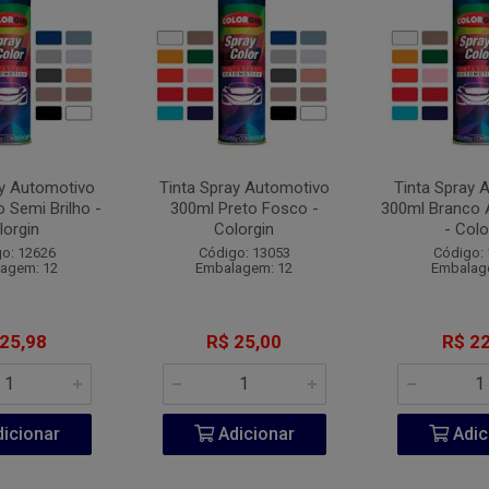
ay Automotivo
Tinta Spray Automotivo
Tinta Spray 
 Semi Brilho -
300ml Preto Fosco -
300ml Branco
lorgin
Colorgin
- Colo
o: 12626
Código: 13053
Código:
agem: 12
Embalagem: 12
Embalag
 25,98
R$ 25,00
R$ 22
icionar
Adicionar
Adic