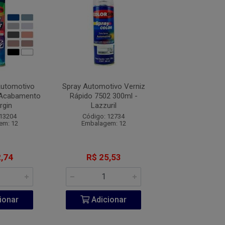
Automotivo
Spray Automotivo Verniz
Tinta Spray Au
 Acabamento
Rápido 7502 300ml -
300ml Preto Semi
rgin
Lazzuril
Colorgi
 13204
Código: 12734
Código: 12
em: 12
Embalagem: 12
Embalagem:
,74
R$ 25,53
R$ 25,9
ionar
Adicionar
Adicio