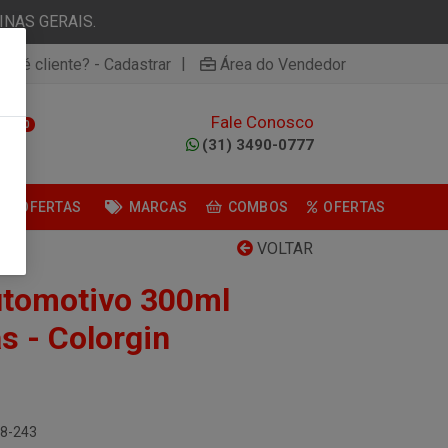
NAS GERAIS.
|
ão é cliente? - Cadastrar
Área do Vendedor
Fale Conosco
0
(31) 3490-0777
OFERTAS
MARCAS
COMBOS
OFERTAS
VOLTAR
utomotivo 300ml
s - Colorgin
08-243