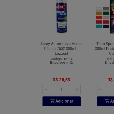
pray Automotivo
Spray Automotivo Verniz
Tinta Spr
anco Acabamento
Rápido 7502 300ml -
300ml Preto
- Colorgin
Lazzuril
Co
digo: 13204
Código: 12734
Códig
balagem: 12
Embalagem: 12
Embal
R$ 22,74
R$ 25,53
R$
Adicionar
Adicionar
Ad