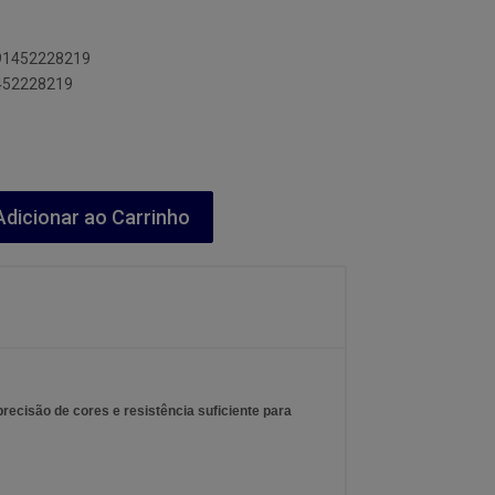
891452228219
1452228219
dicionar ao Carrinho
precisão de cores e resistência suficiente para