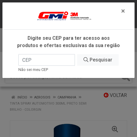
LOJA VIRTUAL EXCLUSIVA PARA
×
ATENDIMENTO DENTRO DO ESTADO DE
MINAS GERAIS.
Digite seu CEP para ter acesso aos
Baixe já nosso APP
produtos e ofertas exclusivas da sua região
0
Pesquisar
Não sei meu CEP
VOLTAR
INÍCIO
AEROSOIS
CAMPANHA
TINTA SPRAY AUTOMOTIVO 300ML PRETO SEMI
BRILHO - COLORGIN