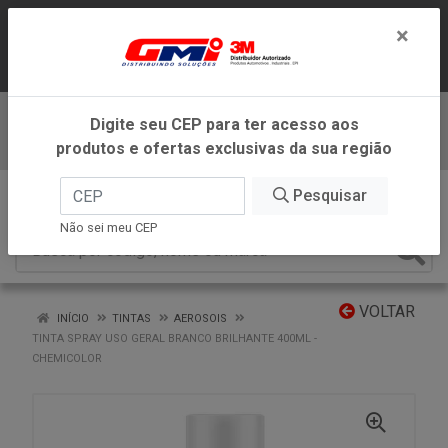
LOJA VIRTUAL EXCLUSIVA PARA
×
ATENDIMENTO DENTRO DO ESTADO DE
MINAS GERAIS.
Digite seu CEP para ter acesso aos
Baixe já nosso APP
produtos e ofertas exclusivas da sua região
0
Pesquisar
Não sei meu CEP
VOLTAR
INÍCIO
TINTAS
AEROSOIS
TINTA SPRAY USO GERAL BRANCO BRILHANTE 400ML -
CHEMICOLOR