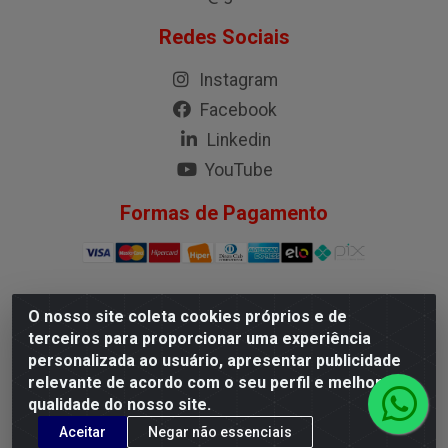
Redes Sociais
Instagram
Facebook
Linkedin
YouTube
Formas de Pagamento
O nosso site coleta cookies próprios e de
G.M.I. Distribuidora LTDA - Rua Conselheiro Pena, 50 -
terceiros para proporcionar uma experiência
Santa Branca, Belo Horizonte/MG - CEP 31.710-150 -
personalizada ao usuário, apresentar publicidade
CNPJ 04.098.359/0001-02
relevante de acordo com o seu perfil e melhorar a
qualidade do nosso site.
Aceitar
Negar não essenciais