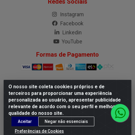
Redes Sociais
Instagram
Facebook
Linkedin
YouTube
Formas de Pagamento
O nosso site coleta cookies próprios e de
G.M.I. Distribuidora LTDA - Rua Conselheiro Pena, 50 - Santa
terceiros para proporcionar uma experiência
Branca, Belo Horizonte/MG - CEP 31.710-150 - CNPJ
personalizada ao usuário, apresentar publicidade
04.098.359/0001-02
relevante de acordo com o seu perfil e melhorar a
qualidade do nosso site.
Aceitar
Negar não essenciais
Preferências de Cookies