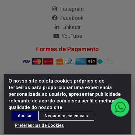
Instagram
Facebook
Linkedin
YouTube
Formas de Pagamento
O nosso site coleta cookies próprios e de
G.M.I. Distribuidora LTDA - Rua Conselheiro Pena, 50 - Santa
terceiros para proporcionar uma experiência
Branca, Belo Horizonte/MG - CEP 31.710-150 - CNPJ
personalizada ao usuário, apresentar publicidade
04.098.359/0001-02
relevante de acordo com o seu perfil e melhorar a
qualidade do nosso site.
Aceitar
Negar não essenciais
Preferências de Cookies