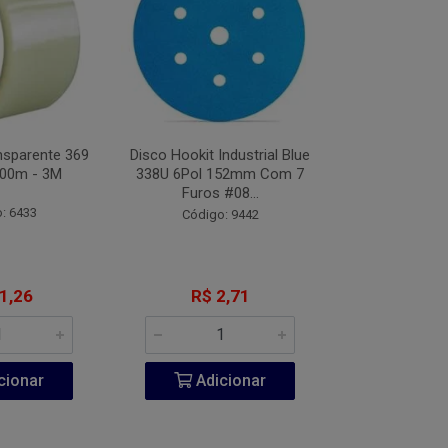
nsparente 369
Disco Hookit Industrial Blue
Fita VHB Dupl
00m - 3M
338U 6Pol 152mm Com 7
CV150 Origin
Furos #08...
Metros
: 6433
Código: 9442
Código:
1,26
R$ 2,71
R$ 20
cionar
Adicionar
Adic