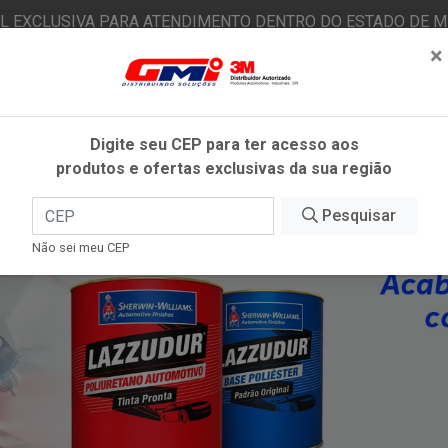
AL EXCLUSIVA PARA ATENDIMENTO DENTRO DO ESTADO DE MI
×
|
Já é cliente? - Entrar
N
Digite seu CEP para ter acesso aos
produtos e ofertas exclusivas da sua região
O
FITAS ADESIVAS
EPI
ESTÉTICA AUTOMOTIVA
Pesquisar
Não sei meu CEP