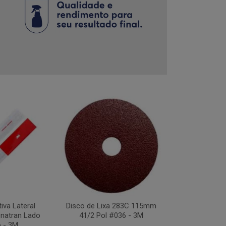
tiva Lateral
Disco de Lixa 283C 115mm
Disco Flap Us
natran Lado
41/2 Pol #036 - 3M
41/2Pol #
o - 3M