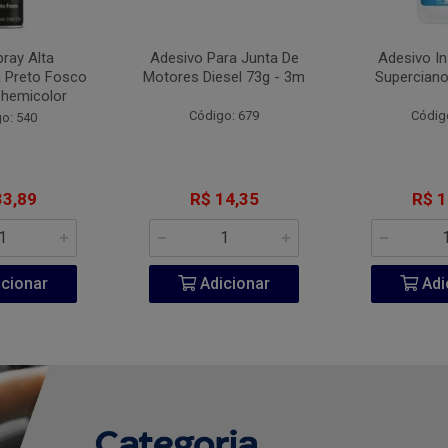
pray Alta
Adesivo Para Junta De
Adesivo I
 Preto Fosco
Motores Diesel 73g - 3m
Superciano
Chemicolor
Código: 679
Códig
o: 540
33,89
R$ 14,35
R$ 1
cionar
Adicionar
Adi