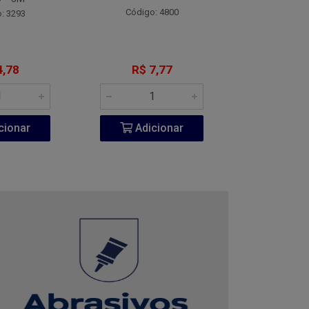
Código: 4800
Código:
: 3293
4,78
R$ 7,77
R$ 1
cionar
Adicionar
Adic