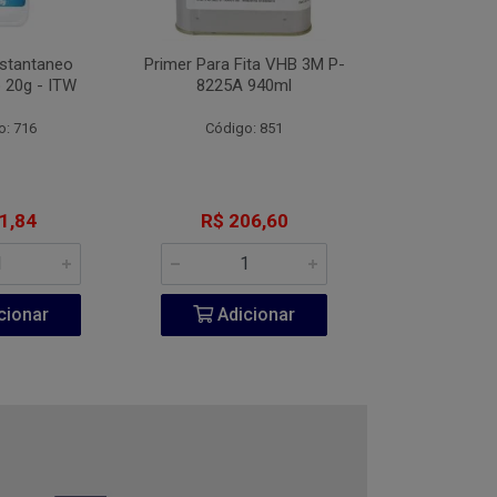
nstantaneo
Primer Para Fita VHB 3M P-
Desengripante
 20g - ITW
8225A 940ml
300
o: 716
Código: 851
Código:
1,84
R$ 206,60
R$ 6
cionar
Adicionar
Adic