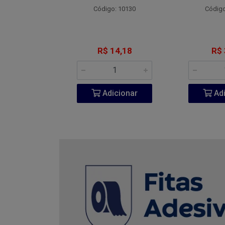
o: 4800
Código: 10130
Código
 7,77
R$ 14,18
R$ 
icionar
Adicionar
Adi