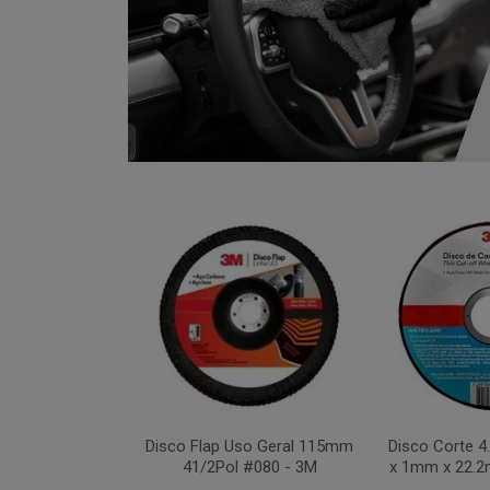
xa 283C 115mm
Disco Flap Uso Geral 115mm
Disco Corte 
 #036 - 3M
41/2Pol #080 - 3M
x 1mm x 22.2