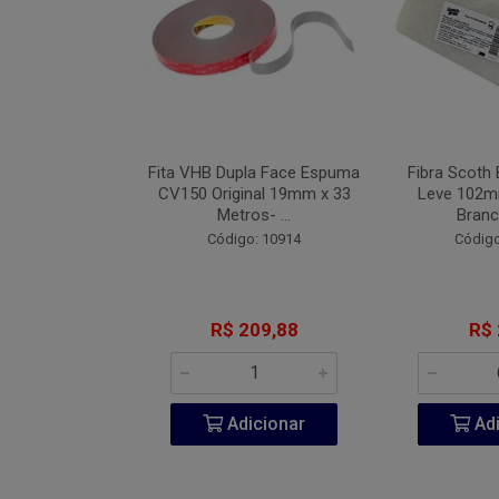
Industrial Blue
Fita VHB Dupla Face Espuma
Fibra Scoth 
 152mm Com 7
CV150 Original 19mm x 33
Leve 102
 #08...
Metros- ...
Branc
o: 9442
Código: 10914
Código
 2,71
R$ 209,88
R$ 
icionar
Adicionar
Adi