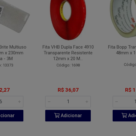
Brite Multiuso
Fita VHB Dupla Face 4910
Fita Bopp Tra
mm x 230mm
Transparente Resistente
48mm x 1
a - 3M
12mm x 20 M...
Código
: 13373
Código: 1698
2,27
R$ 36,07
R$ 1
cionar
Adicionar
Adi