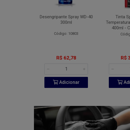
Fita VHB 3M P-
Desengripante Spray WD-40
Tinta S
A 940ml
300ml
Temperatura
400ml - 
go: 851
Código: 10803
Códig
206,60
R$ 62,78
R$ 
icionar
Adicionar
Adi