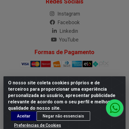
Redes Sociais
Instagram
Facebook
Linkedin
YouTube
Formas de Pagamento
O nosso site coleta cookies próprios e de
G.M.I. Distribuidora LTDA - Rua Conselheiro Pena, 50 - Santa
terceiros para proporcionar uma experiência
Branca, Belo Horizonte/MG - CEP 31.710-150 - CNPJ
personalizada ao usuário, apresentar publicidade
04.098.359/0001-02
relevante de acordo com o seu perfil e melhorar a
qualidade do nosso site.
Aceitar
Negar não essenciais
Preferências de Cookies