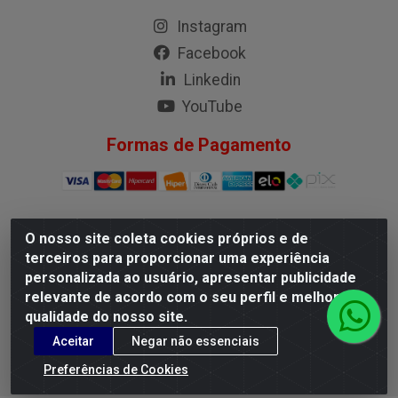
Instagram
Facebook
Linkedin
YouTube
Formas de Pagamento
O nosso site coleta cookies próprios e de
G.M.I. Distribuidora LTDA - Rua Conselheiro Pena, 50 - Santa
terceiros para proporcionar uma experiência
Branca, Belo Horizonte/MG - CEP 31.710-150 - CNPJ
personalizada ao usuário, apresentar publicidade
04.098.359/0001-02
relevante de acordo com o seu perfil e melhorar a
qualidade do nosso site.
Aceitar
Negar não essenciais
Preferências de Cookies