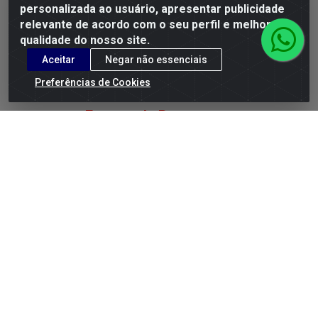
personalizada ao usuário, apresentar publicidade
Instagram
relevante de acordo com o seu perfil e melhorar a
qualidade do nosso site.
Facebook
Aceitar
Negar não essenciais
Linkedin
Preferências de Cookies
YouTube
Formas de Pagamento
G.M.I. Distribuidora LTDA - Rua Conselheiro Pena, 50 - Santa
Branca, Belo Horizonte/MG - CEP 31.710-150 - CNPJ
04.098.359/0001-02