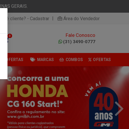
NAS GERAIS.
|
ão é cliente? - Cadastrar
Área do Vendedor
Fale Conosco
0
(31) 3490-0777
OFERTAS
MARCAS
COMBOS
OFERTAS