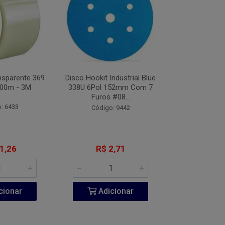
nsparente 369
Disco Hookit Industrial Blue
Fita VHB Dupl
00m - 3M
338U 6Pol 152mm Com 7
CV150 Origin
Furos #08...
Metros
: 6433
Código: 9442
Código:
1,26
R$ 2,71
R$ 20
cionar
Adicionar
Adic