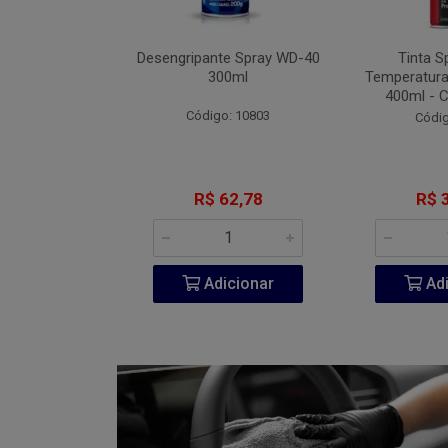
Fita VHB 3M P-
Desengripante Spray WD-40
Tinta S
A 940ml
300ml
Temperatura
400ml - 
go: 851
Código: 10803
Códig
206,60
R$ 62,78
R$ 
icionar
Adicionar
Adi