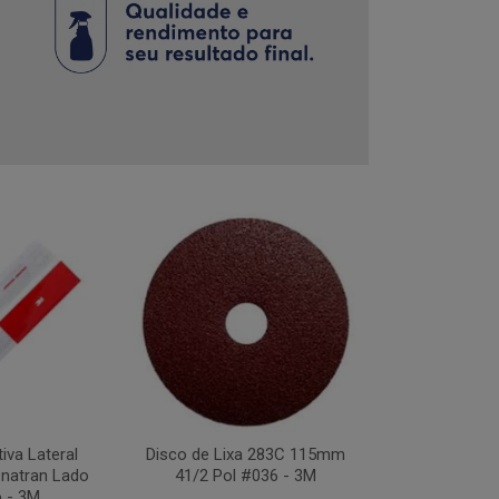
tiva Lateral
Disco de Lixa 283C 115mm
Disco Flap Us
natran Lado
41/2 Pol #036 - 3M
41/2Pol #
o - 3M