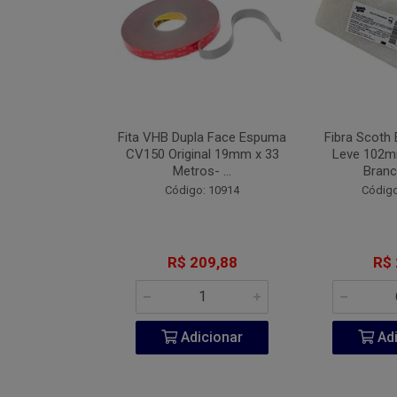
Industrial Blue
Fita VHB Dupla Face Espuma
Fibra Scoth 
 152mm Com 7
CV150 Original 19mm x 33
Leve 102
 #08...
Metros- ...
Branc
o: 9442
Código: 10914
Código
 2,71
R$ 209,88
R$ 
icionar
Adicionar
Adi