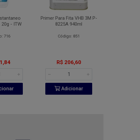
nstantaneo
Primer Para Fita VHB 3M P-
Desengripante
 20g - ITW
8225A 940ml
300
o: 716
Código: 851
Código:
1,84
R$ 206,60
R$ 6
cionar
Adicionar
Adic