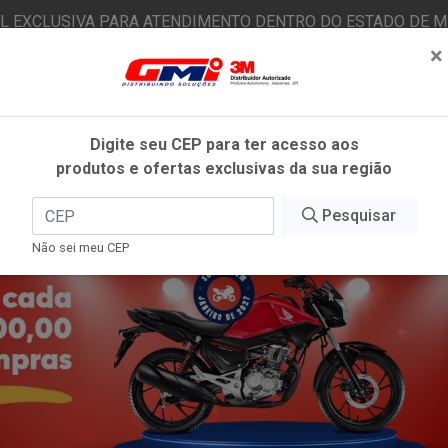
AL EXCLUSIVA PARA ATENDIMENTO DENTRO DO ESTADO DE MI
×
|
Já é cliente? - Entrar
N
Digite seu CEP para ter acesso aos
produtos e ofertas exclusivas da sua região
O
FITAS ADESIVAS
EPI
ESTÉTICA AUTOMOTIVA
Pesquisar
Não sei meu CEP