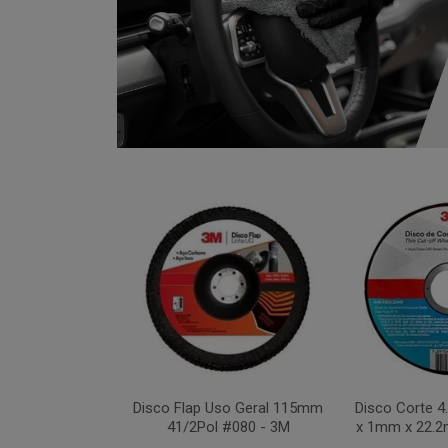
xa 283C 115mm
Disco Flap Uso Geral 115mm
Disco Corte 
 #036 - 3M
41/2Pol #080 - 3M
x 1mm x 22.2