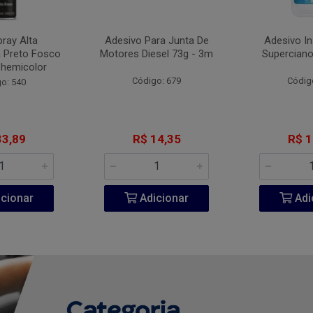
pray Alta
Adesivo Para Junta De
Adesivo I
 Preto Fosco
Motores Diesel 73g - 3m
Superciano
Chemicolor
Código: 679
Códig
o: 540
33,89
R$ 14,35
R$ 1
cionar
Adicionar
Adi