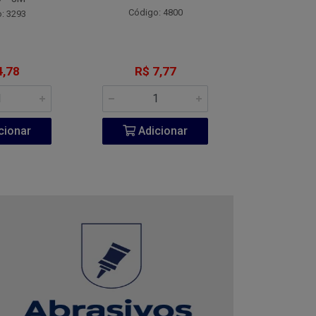
Código: 4800
Código:
: 3293
4,78
R$ 7,77
R$ 1
cionar
Adicionar
Adic