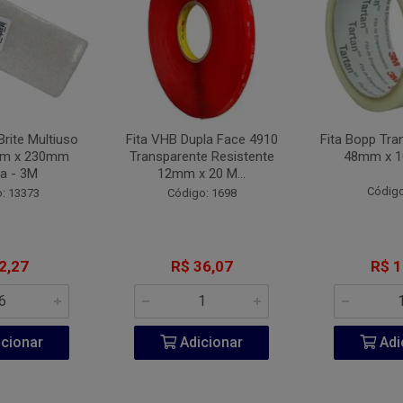
Brite Multiuso
Fita VHB Dupla Face 4910
Fita Bopp Tra
mm x 230mm
Transparente Resistente
48mm x 1
a - 3M
12mm x 20 M...
Código
: 13373
Código: 1698
2,27
R$ 36,07
R$ 1
cionar
Adicionar
Adi