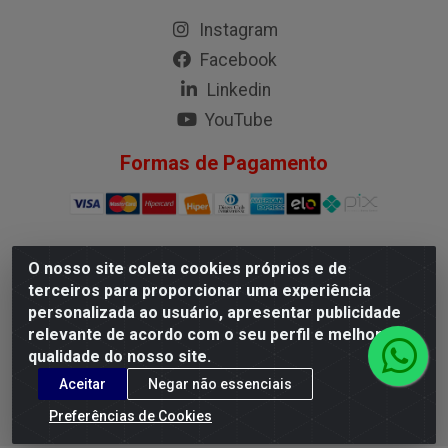
Instagram
Facebook
Linkedin
YouTube
Formas de Pagamento
O nosso site coleta cookies próprios e de
G.M.I. Distribuidora LTDA - Rua Conselheiro Pena, 50 - Santa
terceiros para proporcionar uma experiência
Branca, Belo Horizonte/MG - CEP 31.710-150 - CNPJ
personalizada ao usuário, apresentar publicidade
04.098.359/0001-02
relevante de acordo com o seu perfil e melhorar a
qualidade do nosso site.
Aceitar
Negar não essenciais
Preferências de Cookies