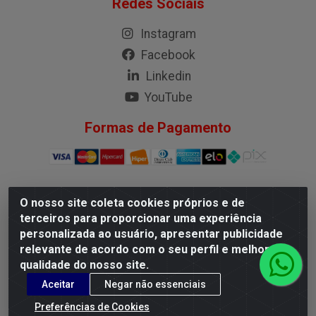
Redes Sociais
Instagram
Facebook
Linkedin
YouTube
Formas de Pagamento
O nosso site coleta cookies próprios e de
G.M.I. Distribuidora LTDA - Rua Conselheiro Pena, 50 - Santa
terceiros para proporcionar uma experiência
Branca, Belo Horizonte/MG - CEP 31.710-150 - CNPJ
personalizada ao usuário, apresentar publicidade
04.098.359/0001-02
relevante de acordo com o seu perfil e melhorar a
qualidade do nosso site.
Aceitar
Negar não essenciais
Preferências de Cookies