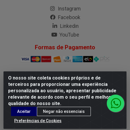
Instagram
Facebook
Linkedin
YouTube
Formas de Pagamento
O nosso site coleta cookies próprios e de
G.M.I. Distribuidora LTDA - Rua Conselheiro Pena, 50 - Santa
terceiros para proporcionar uma experiência
Branca, Belo Horizonte/MG - CEP 31.710-150 - CNPJ
personalizada ao usuário, apresentar publicidade
04.098.359/0001-02
relevante de acordo com o seu perfil e melhorar a
qualidade do nosso site.
Aceitar
Negar não essenciais
Preferências de Cookies