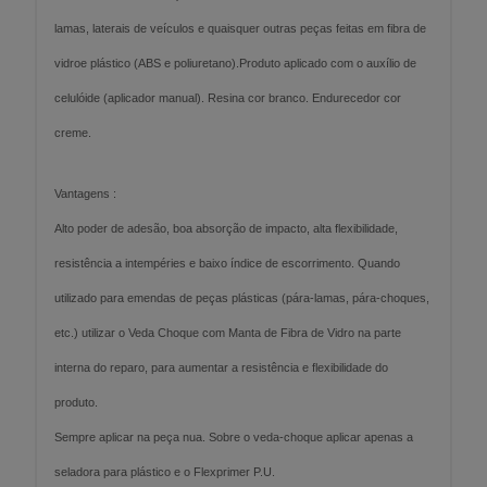
lamas, laterais de veículos e quaisquer outras peças feitas em fibra de
vidroe plástico (ABS e poliuretano).Produto aplicado com o auxílio de
celulóide (aplicador manual). Resina cor branco. Endurecedor cor
creme.
Vantagens :
Alto poder de adesão, boa absorção de impacto, alta flexibilidade,
resistência a intempéries e baixo índice de escorrimento. Quando
utilizado para emendas de peças plásticas (pára-lamas, pára-choques,
etc.) utilizar o Veda Choque com Manta de Fibra de Vidro na parte
interna do reparo, para aumentar a resistência e flexibilidade do
produto.
Sempre aplicar na peça nua. Sobre o veda-choque aplicar apenas a
seladora para plástico e o Flexprimer P.U.