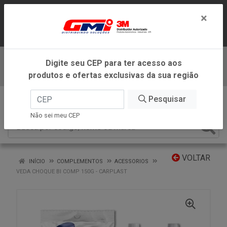
LOJA VIRTUAL EXCLUSIVA PARA
×
ATENDIMENTO DENTRO DO ESTADO DE
MINAS GERAIS.
Digite seu CEP para ter acesso aos
Baixe já nosso APP
produtos e ofertas exclusivas da sua região
0
Pesquisar
Não sei meu CEP
VOLTAR
INÍCIO
COMPLEMENTOS
ACESSORIOS
VEDA CHOQUE BI COMP 150G - CARPLAST