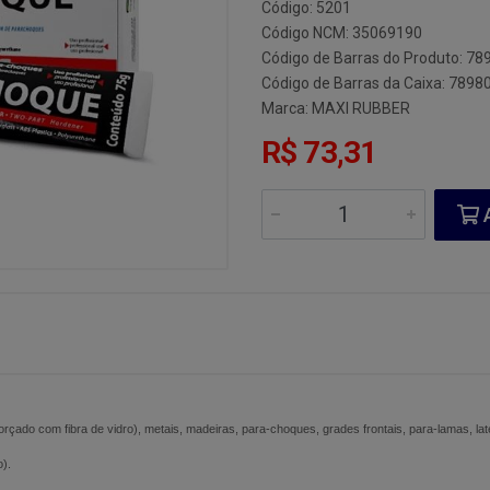
Código: 5201
Código NCM: 35069190
Código de Barras do Produto: 7
Código de Barras da Caixa: 789
Marca:
MAXI RUBBER
R$ 73,31
A
orçado com fibra de vidro), metais, madeiras, para-choques, grades frontais, para-lamas, la
o).