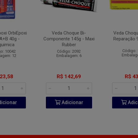
oxi OrbiEpoxi
Veda Choque Bi-
Veda Choque
A+B 40g -
Componente 145g - Maxi
Reparação 
quimica
Rubber
Código:
o: 10042
Código: 2092
Embalag
agem: 12
Embalagem: 6
 23,58
R$ 142,69
R$ 43
icionar
Adicionar
Adic