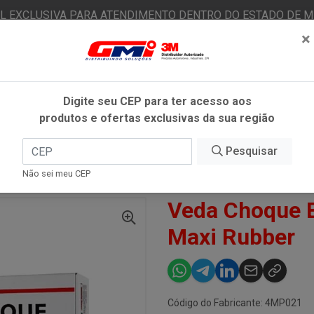
AL EXCLUSIVA PARA ATENDIMENTO DENTRO DO ESTADO DE MI
×
|
Já é cliente? - Entrar
N
Digite seu CEP para ter acesso aos
produtos e ofertas exclusivas da sua região
O
FITAS ADESIVAS
EPI
ESTÉTICA AUTOMOTIVA
Pesquisar
Não sei meu CEP
A CHOQUE BI-COMPONENTE 75G - MAXI RUBBER
Veda Choque 
Maxi Rubber
Código do Fabricante: 4MP021