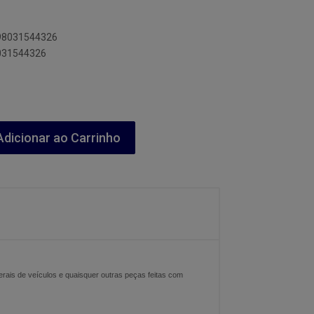
898031544326
8031544326
dicionar ao Carrinho
terais de veículos e quaisquer outras peças feitas com