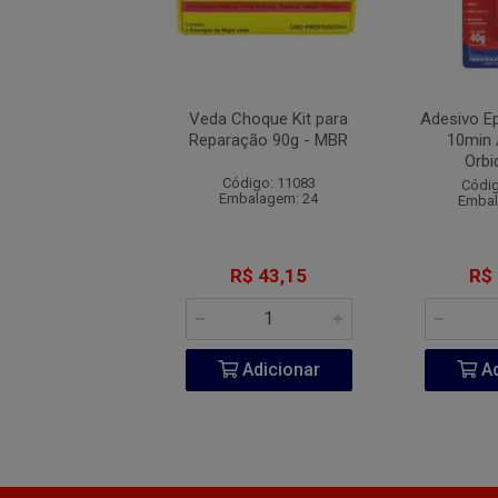
a Choque Bi-
Veda Choque Kit para
Adesivo Ep
nte 145g - Maxi
Reparação 90g - MBR
10min 
Rubber
Orbi
Código: 11083
ódigo: 2092
Códig
Embalagem: 24
balagem: 6
Embal
$ 142,69
R$ 43,15
R$
Adicionar
Adicionar
Ad