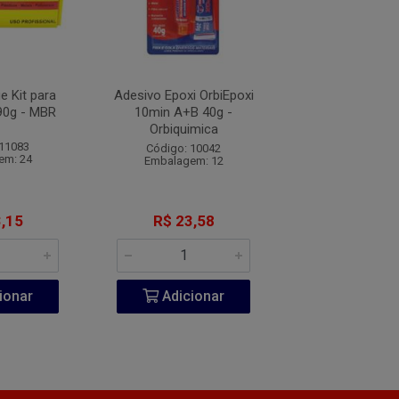
 Kit para
Adesivo Epoxi OrbiEpoxi
Veda Choque
90g - MBR
10min A+B 40g -
Componente 145
Orbiquimica
Rubber
 11083
Código: 10042
Código: 20
em: 24
Embalagem: 12
Embalagem
,15
R$ 23,58
R$ 142,
ionar
Adicionar
Adicio