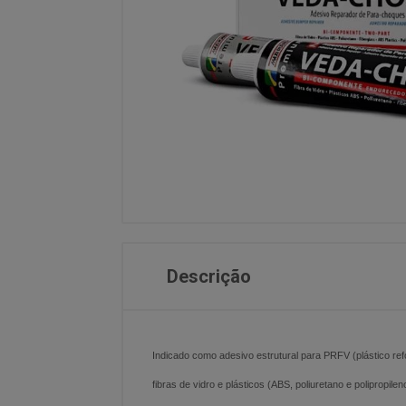
Descrição
Indicado como adesivo estrutural para PRFV (plástico ref
fibras de vidro e plásticos (ABS, poliuretano e polipropilen