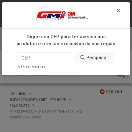
LOJA VIRTUAL EXCLUSIVA PARA
×
ATENDIMENTO DENTRO DO ESTADO DE
MINAS GERAIS.
Digite seu CEP para ter acesso aos
Baixe já nosso APP
produtos e ofertas exclusivas da sua região
0
Pesquisar
Não sei meu CEP
VOLTAR
INÍCIO
EMPACOTAMENTO | RET | FITA BOPP
ROLO CURTO
FITA EMPACOTAMENTO BOPP TRANSPARENTE
48MMX100M - GMAX