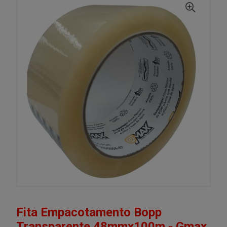
Fita Empacotamento Bopp
Transparente 48mmx100m - Gmax