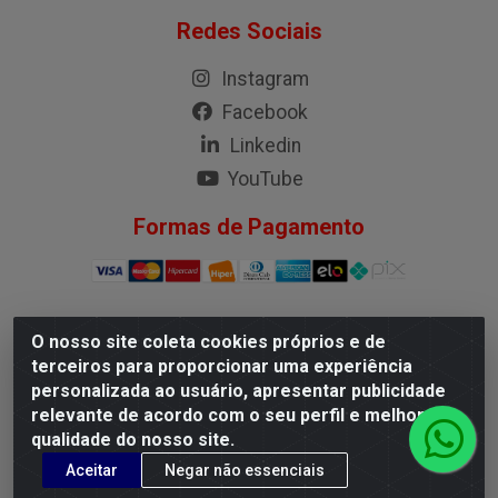
Redes Sociais
Instagram
Facebook
Linkedin
YouTube
Formas de Pagamento
O nosso site coleta cookies próprios e de
G.M.I. Distribuidora LTDA - Rua Conselheiro Pena, 50 -
terceiros para proporcionar uma experiência
Santa Branca, Belo Horizonte/MG - CEP 31.710-150 -
personalizada ao usuário, apresentar publicidade
CNPJ 04.098.359/0001-02
relevante de acordo com o seu perfil e melhorar a
qualidade do nosso site.
Aceitar
Negar não essenciais